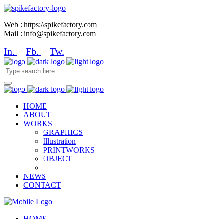
Web : https://spikefactory.com
Mail : info@spikefactory.com
In.
Fb.
Tw.
HOME
ABOUT
WORKS
GRAPHICS
Illustration
PRINTWORKS
OBJECT
NEWS
CONTACT
HOME