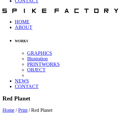
CONTACT
HOME
ABOUT
WORKS
GRAPHICS
Illustration
PRINTWORKS
OBJECT
NEWS
CONTACT
Red Planet
Home
/
Print
/
Red Planet