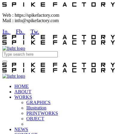
Web : https://spikefactory.com
Mail : info@spikefactory.com
In.
Fb.
Tw.
HOME
ABOUT
WORKS
GRAPHICS
Illustration
PRINTWORKS
OBJECT
NEWS